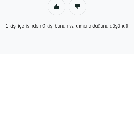
1 kişi içerisinden 0 kişi bunun yardımcı olduğunu düşündü
© Tedarik Ortağı Yardım Merkezi | GetYourGuide