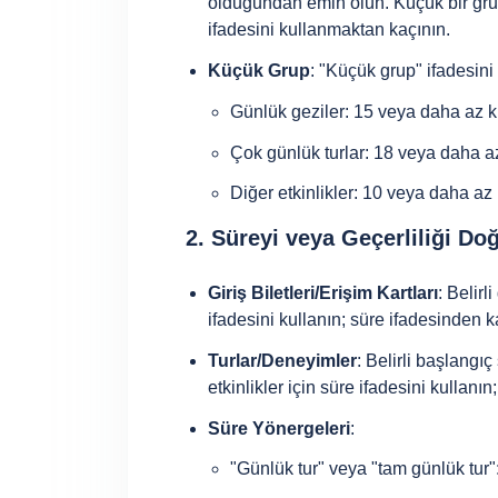
olduğundan emin olun. Küçük bir grupl
ifadesini kullanmaktan kaçının.
Küçük Grup
: "Küçük grup" ifadesini 
Günlük geziler: 15 veya daha az k
Çok günlük turlar: 18 veya daha a
Diğer etkinlikler: 10 veya daha az
2. Süreyi veya Geçerliliği Do
Giriş Biletleri/Erişim Kartları
: Belirl
ifadesini kullanın; süre ifadesinden k
Turlar/Deneyimler
: Belirli başlangıç
etkinlikler için süre ifadesini kullanı
Süre Yönergeleri
:
"Günlük tur" veya "tam günlük tur