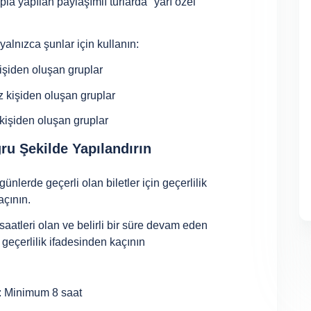
a yapılan paylaşımlı turlarda "yarı özel"
yalnızca şunlar için kullanın:
işiden oluşan gruplar
z kişiden oluşan gruplar
 kişiden oluşan gruplar
ğru Şekilde Yapılandırın
i günlerde geçerli olan biletler için geçerlilik
açının.
 saatleri olan ve
belirli bir süre devam eden
n; geçerlilik ifadesinden kaçının
": Minimum 8 saat