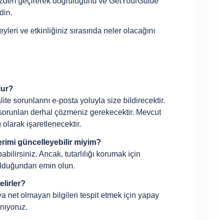
k gözden geçirerek doğruluğunu ve GetYourGuide
din.
yleri ve etkinliğiniz sırasında neler olacağını
lur?
ite sorunlarını e-posta yoluyla size bildirecektir.
 sorunları derhal çözmeniz gerekecektir. Mevcut
rı olarak işaretlenecektir.
erimi güncelleyebilir miyim?
bilirsiniz. Ancak, tutarlılığı korumak için
 olduğundan emin olun.
elirler?
ya net olmayan bilgileri tespit etmek için yapay
nıyoruz.