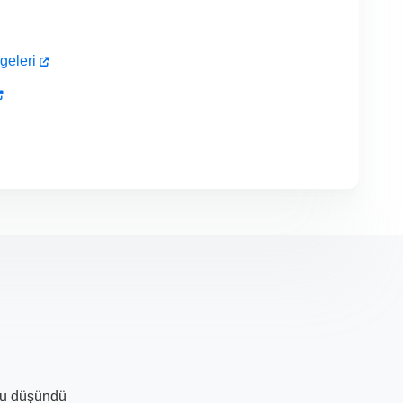
geleri
unu düşündü