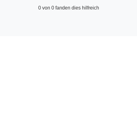
0 von 0 fanden dies hilfreich
© Hilfe-Center für Anbieter | GetYourGuide
Facebook
Twitter