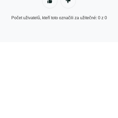
Počet uživatelů, kteří toto označili za užitečné: 0 z 0
© Centrum nápovědy pro dodavatele | GetYourGuide