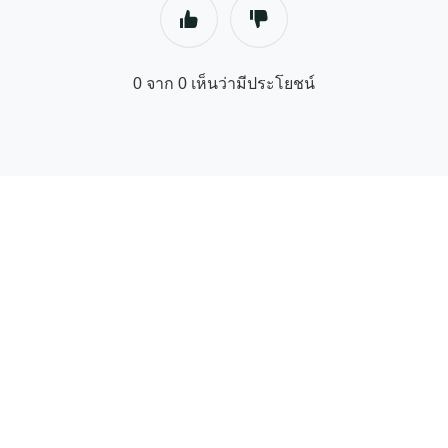
0 จาก 0 เห็นว่ามีประโยชน์
© ศูนย์ช่วยเหลือพาร์ทเนอร์ซัพพลายเออร์ | GetYourGuide