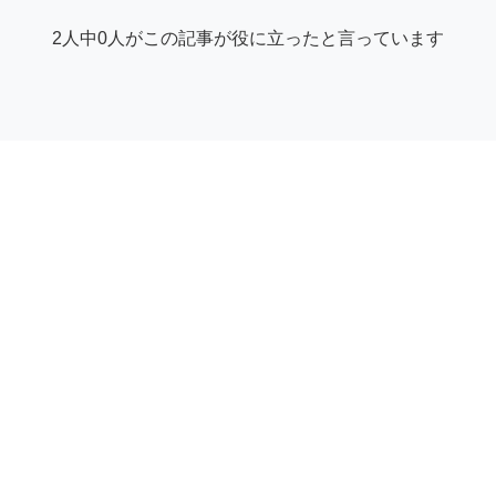
2人中0人がこの記事が役に立ったと言っています
© サプライヤーヘルプセンター | GetYourGuide
Facebook
Twitter