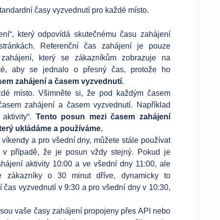
standardní časy vyzvednutí pro každé místo.
jení“, který odpovídá skutečnému času zahájení
ránkách. Referenční čas zahájení je pouze
 zahájení, který se zákazníkům zobrazuje na
té, aby se jednalo o přesný čas, protože ho
em zahájení a časem vyzvednutí.
aždé místo. Všimněte si, že pod každým časem
časem zahájení a časem vyzvednutí. Například
aktivity“.
Tento posun mezi časem zahájení
který ukládáme a používáme.
 víkendy a pro všední dny, můžete stále používat
v případě, že je posun vždy stejný. Pokud je
ájení aktivity 10:00 a ve všední dny 11:00, ale
 zákazníky o 30 minut dříve, dynamicky to
í čas vyzvednutí v 9:30 a pro všední dny v 10:30,
e jsou vaše časy zahájení propojeny přes API nebo