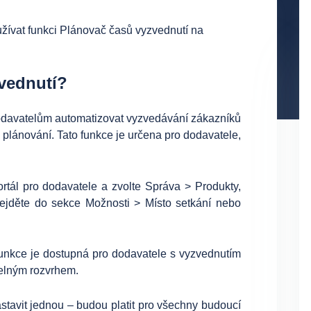
využívat funkci Plánovač časů vyzvednutí na
vednutí?
davatelům automatizovat vyzvedávání zákazníků
s plánování. Tato funkce je určena pro dodavatele,
ortál pro dodavatele a zvolte Správa > Produkty,
řejděte do sekce Možnosti > Místo setkání nebo
unkce je dostupná pro dodavatele s vyzvednutím
delným rozvrhem.
astavit jednou – budou platit pro všechny budoucí