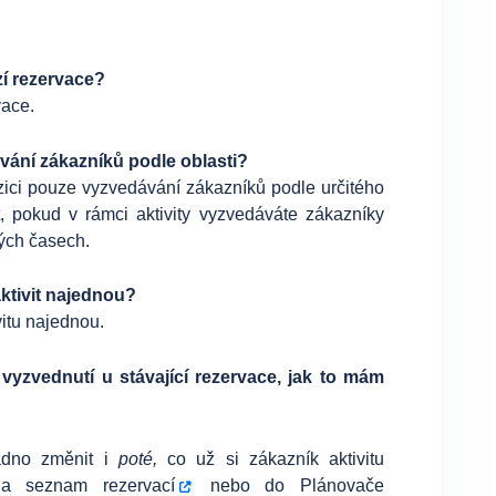
zí rezervace?
vace.
vání zákazníků podle oblasti?
zici pouze vyzvedávání zákazníků podle určitého
, pokud v rámci aktivity vyzvedáváte zákazníky
ných časech.
ktivit najednou?
vitu najednou.
vyzvednutí u stávající rezervace, jak to mám
adno změnit i
poté,
co už si zákazník aktivitu
 na
seznam rezervací
nebo do
Plánovače