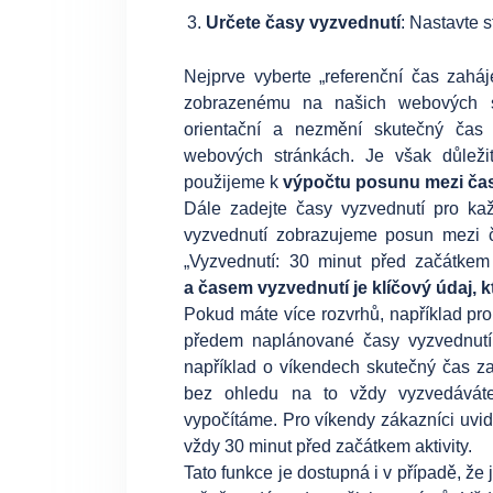
Určete časy vyzvednutí
: Nastavte 
Nejprve vyberte „referenční čas zahá
zobrazenému na našich webových st
orientační a nezmění skutečný čas
webových stránkách. Je však důleži
použijeme k
výpočtu posunu mezi čas
Dále zadejte časy vyzvednutí pro k
vyzvednutí zobrazujeme posun mezi 
„Vyzvednutí: 30 minut před začátkem 
a časem vyzvednutí je klíčový údaj, 
Pokud máte více rozvrhů, například pro
předem naplánované časy vyzvednutí 
například o víkendech skutečný čas zah
bez ohledu na to vždy vyzvedáváte
vypočítáme. Pro víkendy zákazníci uvid
vždy 30 minut před začátkem aktivity.
Tato funkce je dostupná i v případě, ž