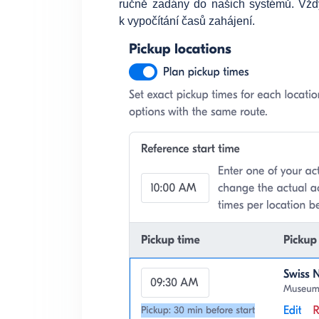
ručně zadány do našich systémů. Vž
k vypočítání časů zahájení.