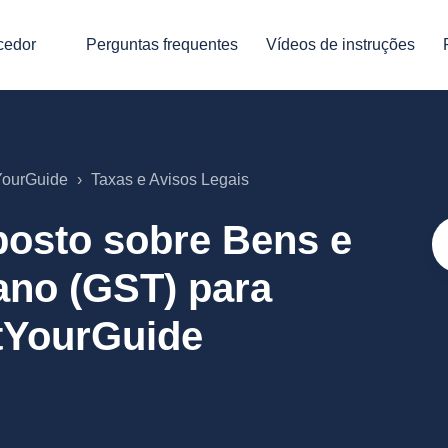
cedor
Perguntas frequentes
Vídeos de instruções
tYourGuide
Taxas e Avisos Legais
osto sobre Bens e
ano (GST) para
tYourGuide