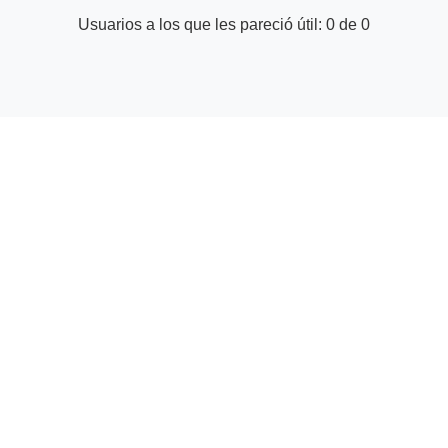
Usuarios a los que les pareció útil: 0 de 0
© Centro de ayuda para proveedores | GetYourGuide
Facebook
Twitter