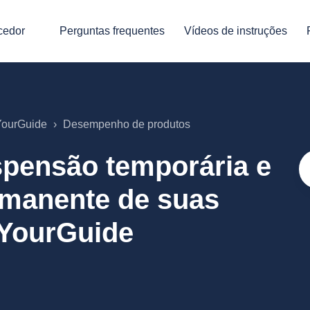
cedor
Perguntas frequentes
Vídeos de instruções
tYourGuide
Desempenho de produtos
pensão temporária e
rmanente de suas
tYourGuide