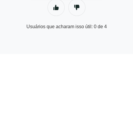
Usuários que acharam isso útil: 0 de 4
© Central de Ajuda do Parceiro Fornecedor | GetYourGuide