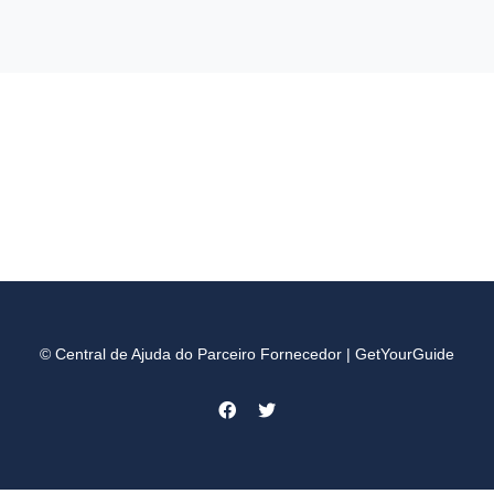
© Central de Ajuda do Parceiro Fornecedor | GetYourGuide
Facebook
Twitter