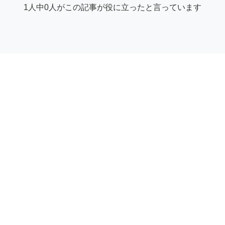
1人中0人がこの記事が役に立ったと言っています
© サプライヤーヘルプセンター | GetYourGuide
Facebook
Twitter