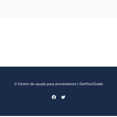
© Centro de ayuda para proveedores | GetYourGuide
Facebook
Twitter