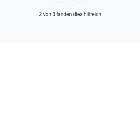
2 von 3 fanden dies hilfreich
© Hilfe-Center für Anbieter | GetYourGuide
Facebook
Twitter