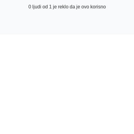
0 ljudi od 1 je reklo da je ovo korisno
© Centar za pomoć opskrbnim partnerima | GetYourGuide
Facebook
Twitter