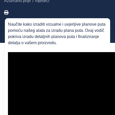
Ažurirano
prije 7 mjeseci
Naučite kako izraditi vizualne i uvjerljive planove puta
pomoću našeg alata za izradu plana puta. Ovaj vodič
pokriva izradu detaljnih planova puta i finaliziranje
detalja o vašem proizvodu.