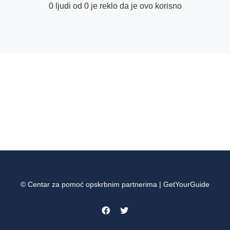
0 ljudi od 0 je reklo da je ovo korisno
© Centar za pomoć opskrbnim partnerima | GetYourGuide
Facebook
Twitter