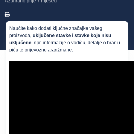
Ažurirano
prije 7 mjeseci
Naučite kako dodati ključne značajke vašeg
proizvoda,
uključene stavke
i
stavke koje nisu
uključene
, npr. informacije o vodiču, detalje o hrani i
piću te prijevozne aranžmane.