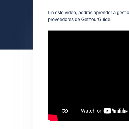
En este vídeo, podrás aprender a gestio
proveedores de GetYourGuide.