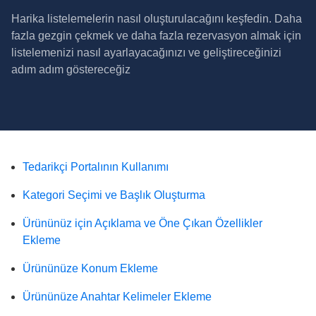
Harika listelemelerin nasıl oluşturulacağını keşfedin. Daha
fazla gezgin çekmek ve daha fazla rezervasyon almak için
listelemenizi nasıl ayarlayacağınızı ve geliştireceğinizi
adım adım göstereceğiz
Tedarikçi Portalının Kullanımı
Kategori Seçimi ve Başlık Oluşturma
Ürününüz için Açıklama ve Öne Çıkan Özellikler
Ekleme
Ürününüze Konum Ekleme
Ürününüze Anahtar Kelimeler Ekleme