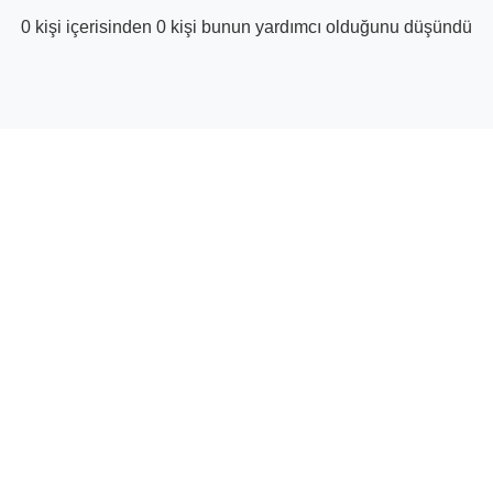
0 kişi içerisinden 0 kişi bunun yardımcı olduğunu düşündü
© Tedarik Ortağı Yardım Merkezi | GetYourGuide
Facebook
Twitter