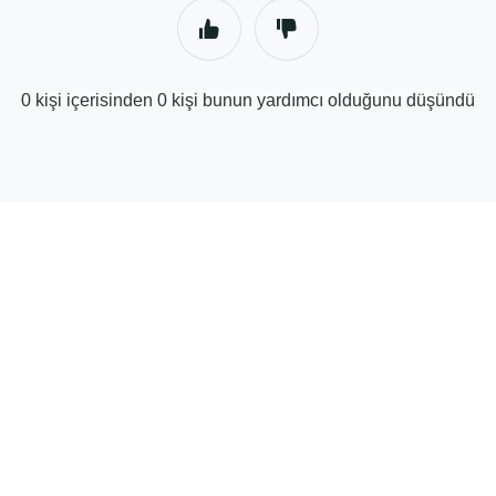
0 kişi içerisinden 0 kişi bunun yardımcı olduğunu düşündü
© Tedarik Ortağı Yardım Merkezi | GetYourGuide