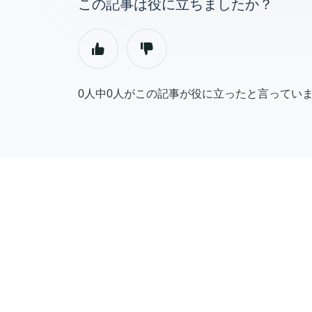
この記事は役に立ちましたか？
0人中0人がこの記事が役に立ったと言ってい
ページの先頭へ戻る
© サプライヤーヘルプセンター | GetYourGuide