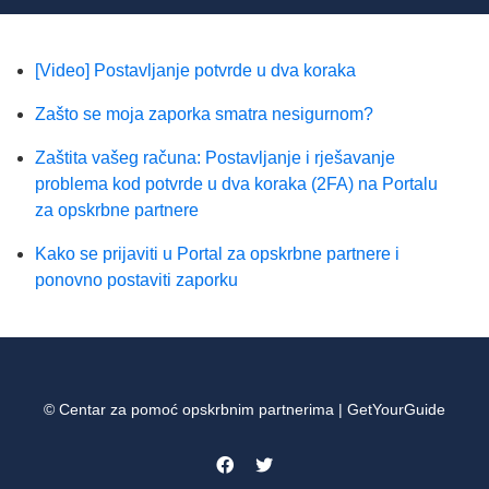
[Video] Postavljanje potvrde u dva koraka
Zašto se moja zaporka smatra nesigurnom?
Zaštita vašeg računa: Postavljanje i rješavanje
problema kod potvrde u dva koraka (2FA) na Portalu
za opskrbne partnere
Kako se prijaviti u Portal za opskrbne partnere i
ponovno postaviti zaporku
© Centar za pomoć opskrbnim partnerima | GetYourGuide
Facebook
Twitter