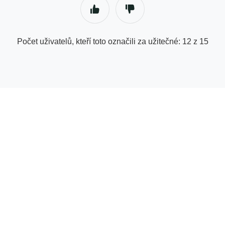
Počet uživatelů, kteří toto označili za užitečné: 12 z 15
© Centrum nápovědy pro dodavatele | GetYourGuide